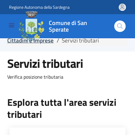
Regione Autonoma della Sardegna
Salta e vai al contenuto
Salta e vai al footer
Comune di San
Sperate
Home
/
Servizi
/
Servizi online
/
Cittadini e Imprese
/
Servizi tributari
Servizi tributari
Verifica posizione tributaria
Esplora tutta l'area servizi
tributari